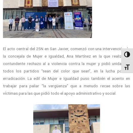
El acto central del 25N en San Javier, comenzó con una intervención de
Alter
la concejala de Mujer e Igualdad, Ana Martínez en la que realizó un
contundente rechazo al a violencia contra la mujer y pidió unidad de
Alter
todos los partidos “sean del color que sean”, en la lucha por su
erradicación. La edil de Mujer e Igualdad puso también el acento en
trabajar para paliar “la vergüenza” que a menudo recae sobre las
víctimas para las que pidió todo el apoyo administrativo y social.